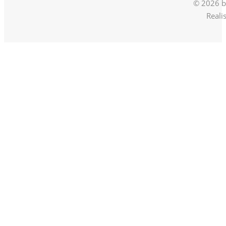
© 2026 b
Reali
Back
To
Top